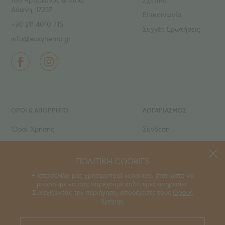
Δάφνη, 17237
Επικοινωνία
+30 211 4010 715
Συχνές Ερωτήσεις
info@easyhemp.gr
ΌΡΟΙ & ΑΠΟΡΡΗΤΟ
ΛΟΓΑΡΙΑΣΜΟΣ
‘Οροι Χρήσης
Σύνδεση
Ιδιωτικό Απόρρητο
Εγγραφή
Τρόποι πληρωμής
Ο Λογαριασμός μου
ΠΟΛΙΤΙΚΗ COOKIES
Τρόποι αποστολής
Τα Αγαπημένα μου
Η ιστοσελίδα μας χρησιμοποιεί «cookies» έτσι ώστε να
μπορούμε να σας παρέχουμε καλύτερες υπηρεσίες.
Οι Παραγγελίες μου
Συνεχίζοντας την περιήγηση, αποδέχεστε τους
Όρους
Χρήσης
.