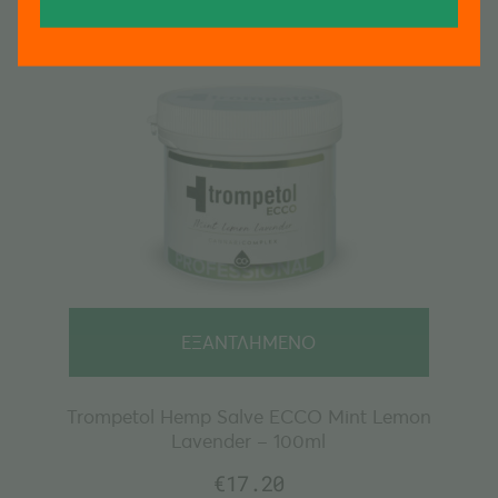
ΕΞΑΝΤΛΗΜΕΝΟ
Trompetol Hemp Salve ECCO Mint Lemon
Lavender – 100ml
€
17.20