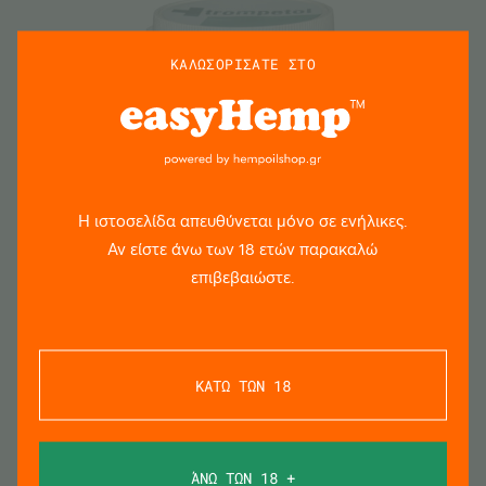
ΚΑΛΩΣΟΡΙΣΑΤΕ ΣΤΟ
Η ιστοσελίδα απευθύνεται μόνο σε ενήλικες.
Αν είστε άνω των 18 ετών παρακαλώ
ΠΡΟΣΘΗΚΗ
επιβεβαιώστε.
Trompetol Hemp Salve ECCO Teatree Rosemary
– 100ml
ΚΑΤΩ ΤΩΝ 18
€
17.20
ΆΝΩ ΤΩΝ 18 +