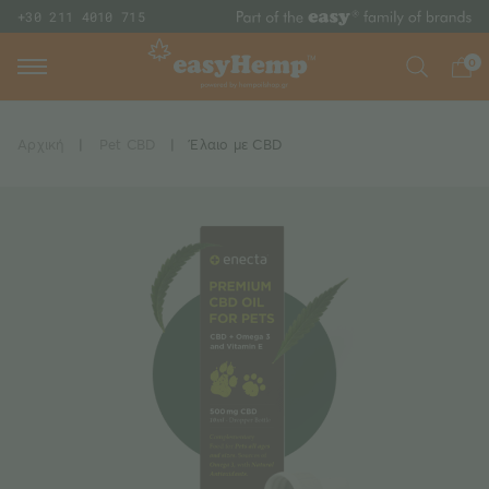
+30 211 4010 715
0
Αρχική
|
Pet CBD
|
Έλαιο με CBD