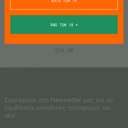
ΚΑΤΩ ΤΩΝ 18
ΠΡΟΣΘΗΚΗ
ΆΝΩ ΤΩΝ 18 +
Kannabio Εκχύλισμα 5% – 10ml
€
24.90
Εγγραφείτε στο Newsletter μας για να
λαμβάνετε μοναδικές προσφορές και
νέα!