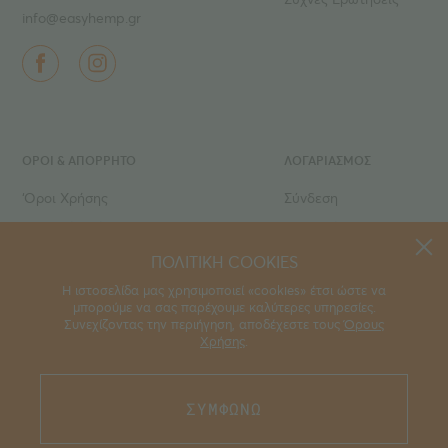
info@easyhemp.gr
ΌΡΟΙ & ΑΠΟΡΡΗΤΟ
ΛΟΓΑΡΙΑΣΜΟΣ
‘Οροι Χρήσης
Σύνδεση
Ιδιωτικό Απόρρητο
Εγγραφή
Τρόποι πληρωμής
Ο Λογαριασμός μου
ΠΟΛΙΤΙΚΗ COOKIES
Τρόποι αποστολής
Τα Αγαπημένα μου
Η ιστοσελίδα μας χρησιμοποιεί «cookies» έτσι ώστε να
μπορούμε να σας παρέχουμε καλύτερες υπηρεσίες.
Οι Παραγγελίες μου
Συνεχίζοντας την περιήγηση, αποδέχεστε τους
Όρους
Χρήσης
.
,
part of the easy® family of brands
. Please
ΣΥΜΦΩΝΩ
visit
easyHistory
for more information.
©2026 All rights reserved.