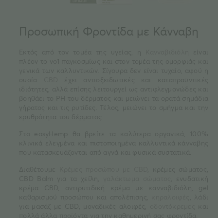
Προσωπική Φροντίδα με Κάνναβη
Εκτός από τον τομέα της υγείας, η
Κανναβιδιόλη
είναι
πλέον το νο1 παγκοσμίως και στον τομέα της ομορφιάς και
γενικά των καλλυντικών. Σίγουρα δεν είναι τυχαίο, αφού η
ουσία
CBD
έχει αντιοξειδωτικές και καταπραϋντικές
ιδιότητες, αλλά επίσης λειτουργεί ως αντιφλεγμονώδες και
βοηθάει το PH του δέρματος και μειώνει τα ορατά σημάδια
γήρατος και τις ρυτίδες. Τέλος, μειώνει το σμήγμα και την
ερυθρότητα του δέρματος.
Στο easyHemp θα βρείτε τα καλύτερα οργανικά, 100%
κλινικά ελεγμένα και πιστοποιημένα καλλυντικά κάνναβης
που κατασκευάζονται από αγνά και φυσικά συστατικά.
Διαθέτουμε
Κρέμες προσώπου με CBD
, κρέμες σώματος,
CBD Balm για τα χείλη,
γαλάκτωμα σώματος
, ενυδατική
κρέμα CBD, αντιρυτιδική κρέμα με κανναβιδιόλη, gel
καθαρισμού προσώπου και απολέπισης,
κηραλοιφές
, λάδι
για μασάζ με CBD, μοναδικές αλοιφές,
οδοντόκρεμες
και
πολλά άλλα προϊόντα για την καθημερινή σας φροντίδα.