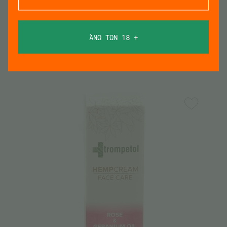
ΠΡΟΣΘΗΚΗ
ΆΝΩ ΤΩΝ 18 +
Λάδι για μασάζ με Κανναβιδιόλη (CBD)
€
19.50