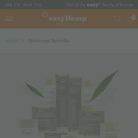
+30 211 4010 715
0
Αρχική
|
Προσωπική Φροντίδα