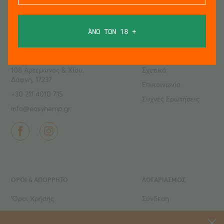
ΆΝΩ ΤΩΝ 18 +
ΕΞΥΠΗΡΕΤΗΣΗ ΠΕΛΑΤΩΝ
ΣΕΛΙΔΕΣ
easyHemp™
Προϊόντα
108 Αρτέμωνος & Χίου,
Σχετικά
Δάφνη, 17237
Επικοινωνία
+30 211 4010 715
Συχνές Ερωτήσεις
info@easyhemp.gr
ΌΡΟΙ & ΑΠΟΡΡΗΤΟ
ΛΟΓΑΡΙΑΣΜΟΣ
‘Οροι Χρήσης
Σύνδεση
Ιδιωτικό Απόρρητο
Εγγραφή