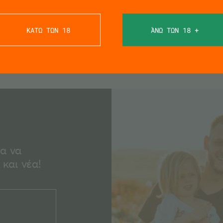
ΚΑΤΩ ΤΩΝ 18
ΆΝΩ ΤΩΝ 18 +
ια να
και νέα!