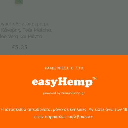
ογική οδοντόκρεμα με
 Κάναβης, Τσάι Matcha,
loe Vera και Μέντα
€
5.35
ΚΑΛΩΣΟΡΙΣΑΤΕ ΣΤΟ
Η ιστοσελίδα απευθύνεται μόνο σε ενήλικες. Αν είστε άνω των 18
ετών παρακαλώ επιβεβαιώστε.