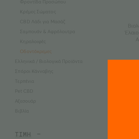
Φροντίδα Προσώπου
Κρέμες Σώματος
CBD Λάδι για Μασάζ
Βιολ
Σαμπουάν & Αφρόλουτρα
Έλαιο
A
Κηραλοιφές
Οδοντόκρεμες
Ελληνικά / Βιολογικά Προϊόντα
Σπόροι Κάνναβης
Τερπένια
Pet CBD
Αξεσουάρ
Βιβλία
ΤΙΜΗ