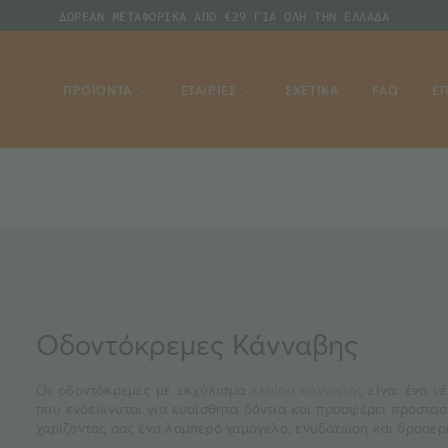
ΔΩΡΕΑΝ ΜΕΤΑΦΟΡΙΚΑ ΑΠΟ €29 ΓΙΑ ΟΛΗ ΤΗΝ ΕΛΛΑΔΑ
ΠΡΟΪΟΝΤΑ
ΕΤΑΙΡΙΕΣ
ΣΧΕΤΙΚΑ
FAQ
ΕΠ
Οδοντόκρεμες Κάνναβης
Οι οδοντόκρεμες με εκχύλισμα
ελαίου κάνναβης
είναι ένα νέ
που ενδείκνυται για ευαίσθητα δόντια και προσφέρει προστασ
χαρίζοντας σας ένα λαμπερό χαμόγελο, ενυδάτωση και δροσερή