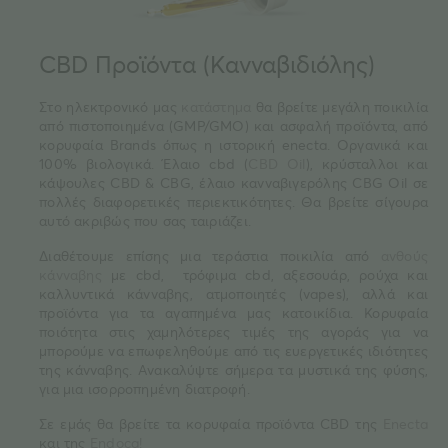
CBD Προϊόντα (Κανναβιδιόλης)
Στο ηλεκτρονικό μας
κατάστημα
θα βρείτε μεγάλη ποικιλία
από πιστοποιημένα (GMP/GMO) και ασφαλή προϊόντα, από
κορυφαία Brands όπως η ιστορική enecta. Οργανικά και
100% βιολογικά. Έλαιο cbd (
CBD Oil
), κρύσταλλοι και
κάψουλες CBD & CBG, έλαιο κανναβιγερόλης CBG Oil σε
πολλές διαφορετικές περιεκτικότητες. Θα βρείτε σίγουρα
αυτό ακριβώς που σας ταιριάζει.
Διαθέτουμε επίσης μια τεράστια ποικιλία από
ανθούς
κάνναβης
με cbd, τρόφιμα cbd, αξεσουάρ, ρούχα και
καλλυντικά κάνναβης, ατμοποιητές (vapes), αλλά και
προϊόντα για τα αγαπημένα μας κατοικίδια. Κορυφαία
ποιότητα στις χαμηλότερες τιμές της αγοράς για να
μπορούμε να επωφεληθούμε από τις ευεργετικές ιδιότητες
της κάνναβης. Ανακαλύψτε σήμερα τα μυστικά της φύσης,
για μια ισορροπημένη διατροφή.
Σε εμάς θα βρείτε τα κορυφαία προϊόντα CBD της
Enecta
και της
Endoca!