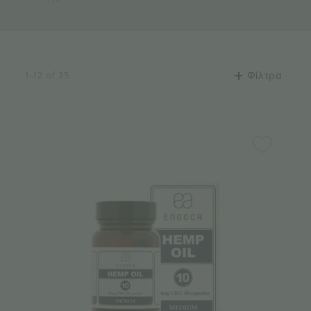
1–12 of 35
Φίλτρα