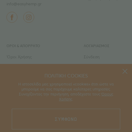
info@easyhemp.gr
ΌΡΟΙ & ΑΠΟΡΡΗΤΟ
ΛΟΓΑΡΙΑΣΜΟΣ
‘Οροι Χρήσης
Σύνδεση
Ιδιωτικό Απόρρητο
Εγγραφή
Τρόποι πληρωμής
Ο Λογαριασμός μου
ΠΟΛΙΤΙΚΗ COOKIES
Τρόποι αποστολής
Τα Αγαπημένα μου
Η ιστοσελίδα μας χρησιμοποιεί «cookies» έτσι ώστε να
μπορούμε να σας παρέχουμε καλύτερες υπηρεσίες.
Οι Παραγγελίες μου
Συνεχίζοντας την περιήγηση, αποδέχεστε τους
Όρους
Χρήσης
.
,
part of the easy® family of brands
. Please
ΣΥΜΦΩΝΩ
visit
easyHistory
for more information.
©2026 All rights reserved.