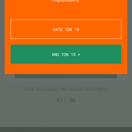
ΚΑΤΩ ΤΩΝ 18
ΆΝΩ ΤΩΝ 18 +
ΕΞΑΝΤΛΗΜΕΝΟ
Κερί Κάνναβης Με Άρωμα Κάνναβης
€
11.50