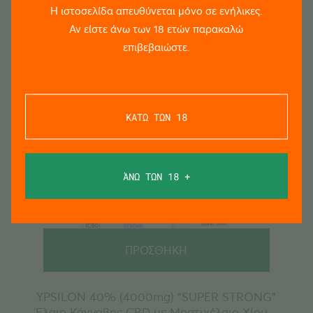
Η ιστοσελίδα απευθύνεται μόνο σε ενήλικες.
Αν είστε άνω των 18 ετών παρακαλώ
επιβεβαιώστε.
ΚΑΤΩ ΤΩΝ 18
ΆΝΩ ΤΩΝ 18 +
ΠΡΟΣΘΗΚΗ
YPSILON 40% (4000mg) “SUPER STRONG”
Έλαιο Κάνναβης CBD με Μαστιχέλαιο Χίου –