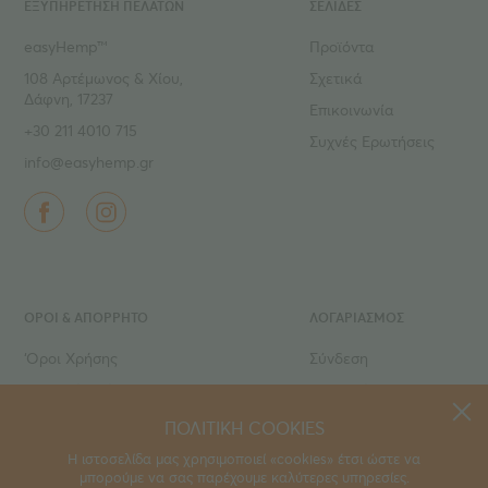
ΕΞΥΠΗΡΕΤΗΣΗ ΠΕΛΑΤΩΝ
ΣΕΛΙΔΕΣ
easyHemp™
Προϊόντα
108 Αρτέμωνος & Χίου,
Σχετικά
Δάφνη, 17237
Επικοινωνία
+30 211 4010 715
Συχνές Ερωτήσεις
info@easyhemp.gr
ΌΡΟΙ & ΑΠΟΡΡΗΤΟ
ΛΟΓΑΡΙΑΣΜΟΣ
‘Οροι Χρήσης
Σύνδεση
Ιδιωτικό Απόρρητο
Εγγραφή
Τρόποι πληρωμής
Ο Λογαριασμός μου
ΠΟΛΙΤΙΚΗ COOKIES
Τρόποι αποστολής
Τα Αγαπημένα μου
Η ιστοσελίδα μας χρησιμοποιεί «cookies» έτσι ώστε να
μπορούμε να σας παρέχουμε καλύτερες υπηρεσίες.
Οι Παραγγελίες μου