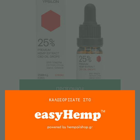
ΠΡΟΣΘΗΚΗ
ΚΑΛΩΣΟΡΙΣΑΤΕ ΣΤΟ
YPSILON 25% (2500mg) “STRONG” Έλαιο
Κάνναβης CBD με Μαστιχέλαιο Χίου – 10ml
€
69.95