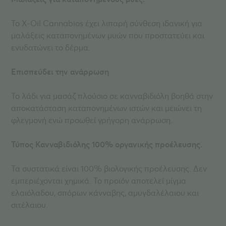
Το X-Oil Cannabios έχει λιπαρή σύνθεση ιδανική για
μαλάξεις καταπονημένων μυών που προστατεύει και
ενυδατώνει το δέρμα.
Επισπεύδει την ανάρρωση
Το λάδι για μασάζ πλούσιο σε κανναβιδιόλη βοηθά στην
αποκατάσταση καταπονημένων ιστών και μειώνει τη
φλεγμονή ενώ προωθεί γρήγορη ανάρρωση.
Τύπος Κανναβιδιόλης 100% οργανικής προέλευσης.
Τα συστατικά είναι 100% βιολογικής προέλευσης. Δεν
εμπεριέχονται χημικά. Το προϊόν αποτελεί μίγμα
ελαιόλαδου, σπόρων κάνναβης, αμυγδαλέλαιου και
σιτέλαιου.