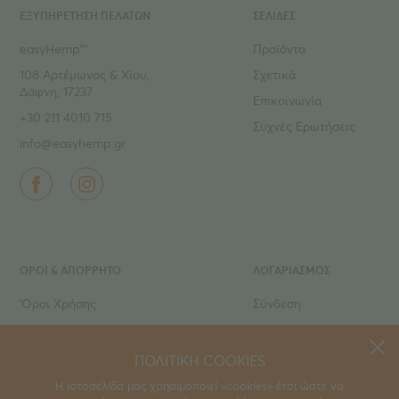
ΕΞΥΠΗΡΕΤΗΣΗ ΠΕΛΑΤΩΝ
ΣΕΛΙΔΕΣ
easyHemp™
Προϊόντα
108 Αρτέμωνος & Χίου,
Σχετικά
Δάφνη, 17237
Επικοινωνία
+30 211 4010 715
Συχνές Ερωτήσεις
info@easyhemp.gr
ΌΡΟΙ & ΑΠΟΡΡΗΤΟ
ΛΟΓΑΡΙΑΣΜΟΣ
‘Οροι Χρήσης
Σύνδεση
Ιδιωτικό Απόρρητο
Εγγραφή
Τρόποι πληρωμής
Ο Λογαριασμός μου
ΠΟΛΙΤΙΚΗ COOKIES
Τρόποι αποστολής
Τα Αγαπημένα μου
Η ιστοσελίδα μας χρησιμοποιεί «cookies» έτσι ώστε να