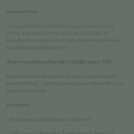
Αμυγδαλέλαιο
Το αμυγδαλέλαιο ενυδατώνει και μαλακώνει τους
ιστούς, ενώ αποτρέπει ρυτίδες και ραγάδες. Το
αμυγδαλέλαιο αφήνει το δέρμα μαλακό άμεσα λόγω
ευκολίας απορρόφησης του.
Φυσικό εκχύλισμα Κάνναβης Σατίβα, χωρίς THC
Εκχύλισμα Κανναβινοειδών με υψηλή συγκέντρωση
Κανναβιδιόλης – το πιο σημαντικό κανναβινοειδές στο
χώρο της ιατρικής.
Συστατικά
• Λάδι καρπού ελαιόδεντρου (Olive oil)
• Λάδι καρπού Κάνναβης Σατίβα (Hemp Seed Oil)