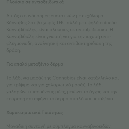
Πλούσιο σε αντιοξειδωτικά
Αυτός ο συνδυασμός συστατικών με εκχύλισμα
Κάνναβης Σατίβα χωρίς THC αλλά με υψηλά επίπεδα
Κανναβιδιόλης, είναι πλούσιος σε αντιοξειδωτικά. Η
Κανναβιδιόλη είναι γνωστή για για την ισχυρή αντι-
φλεγμονώδη, αναλγητική και αντιβακτηριδιακή της
δράση.
Για απαλό μεταξένιο δέρμα
Το λάδι για μασάζ της Cannabios είναι κατάλληλο και
για τρίψιμο και για χαλαρωτικό μασάζ. Το λάδι
χαλαρώνει πιασμένους μύες, μειώνει το άγχος και την
κούραση και αφήνει το δέρμα απαλό και μεταξένιο.
Χαρακτηριστικά Ποιότητας
Μοναδική συνταγή με σύμπλεγμα κανναβινοειδών.