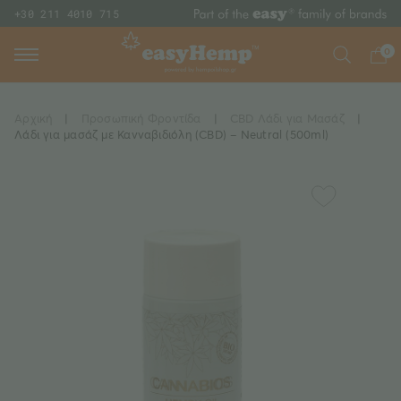
+30 211 4010 715
0
Αρχική
|
Προσωπική Φροντίδα
|
CBD Λάδι για Μασάζ
|
Λάδι για μασάζ με Κανναβιδιόλη (CBD) – Neutral (500ml)