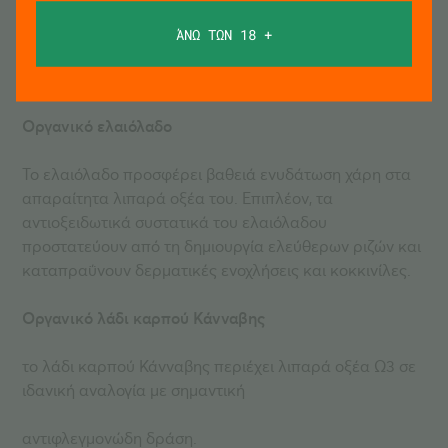
Ενεργά συστατικά
ΆΝΩ ΤΩΝ 18 +
Η σύνθεση του Cannabios X-Plus λάδι για μασάζ με
λεμόνι περιέχει:
Οργανικό ελαιόλαδο
Το ελαιόλαδο προσφέρει βαθειά ενυδάτωση χάρη στα
απαραίτητα λιπαρά οξέα του. Επιπλέον, τα
αντιοξειδωτικά συστατικά του ελαιόλαδου
προστατεύουν από τη δημιουργία ελεύθερων ριζών και
καταπραΰνουν δερματικές ενοχλήσεις και κοκκινίλες.
Οργανικό λάδι καρπού Κάνναβης
το λάδι καρπού Κάνναβης περιέχει λιπαρά οξέα Ω3 σε
ιδανική αναλογία με σημαντική
αντιφλεγμονώδη δράση.