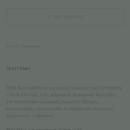
ΕΞΑΝΤΛΗΜΕΝΟ
Εταιρία:
Cannabios
ΠΕΡΙΓΡΑΦΗ
Λάδι Κανναβιδιόλης για μασάζ σώματος της Cannabios
– Το X-Oil είναι λάδι οργανικής βιολογικής Κάνναβης
για περιποίηση και μασάζ σώματος. Θρέφει,
καταπραΰνει, προστατεύει το δέρμα και ελαττώνει
δερματικές ενοχλήσεις.
Μαλάξεις για καταπονημένους μύες.