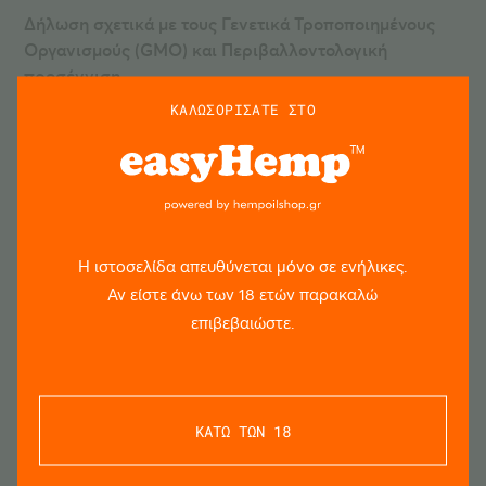
Δήλωση σχετικά με τους Γενετικά Τροποποιημένους
Οργανισμούς (GMO) και
Περιβαλλοντολογική
προσέγγιση
ΚΑΛΩΣΟΡΙΣΑΤΕ ΣΤΟ
Η CANNACURA s.r.o εγγυάται πως για την παραγωγή
των πρώτων υλών του προϊόντος δεν χρησιμοποιεί
πρόσθετα από γενετικά τροποποιημένους οργανισμούς.
Το προϊόν δε δοκιμάζεται σε ζώα.
Αποκλειστικός Διανομέας Παγκοσμίως
Η ιστοσελίδα απευθύνεται μόνο σε ενήλικες.
Αν είστε άνω των 18 ετών παρακαλώ
CANNACURA s.r.o Dostihová 673, 76315 Slušovice,
επιβεβαιώστε.
Czech Republic
Αποκλείστικός Διανομέας σε Ελλάδα και Κύπρο
ΚΑΤΩ ΤΩΝ 18
Hempoilshop.gr