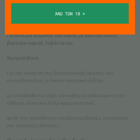
και για την προστασία του
ΆΝΩ ΤΩΝ 18 +
ευαίσθητου δέρματος του προσώπου.
Γαλάκτωμα σώματος Κάνναβης με Κανναβιδιόλη,
βούτυρο καριτέ, λεβάντα και
δεντρολίβανο
Για την ενίσχυση της θεραπευτικής δράσης των
κανναβινοειδών, η λοσιόν παρασκευάζεται
με ελαιόλαδο και λάδι κάνναβης συνοδευόμενα από
αιθέρια έλαια και άλλα φαρμακευτικά
φυτά που προσθέτουν αντιβακτηριδιακές, αντιτοξικές
και τονωτικές ιδιότητες.