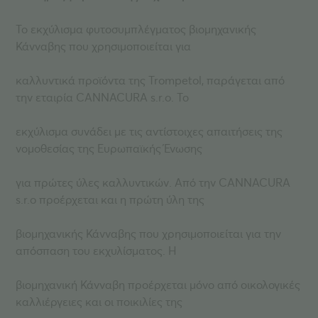
Το εκχύλισμα φυτοσυμπλέγματος βιομηχανικής
Κάνναβης που χρησιμοποιείται για
καλλυντικά προϊόντα της Trompetol, παράγεται από
την εταιρία CANNACURA s.r.o. Το
εκχύλισμα συνάδει με τις αντίστοιχες απαιτήσεις της
νομοθεσίας της Ευρωπαϊκής Ένωσης
για πρώτες ύλες καλλυντικών. Από την CANNACURA
s.r.o προέρχεται και η πρώτη ύλη της
βιομηχανικής Κάνναβης που χρησιμοποιείται για την
απόσπαση του εκχυλίσματος. Η
βιομηχανική Κάνναβη προέρχεται μόνο από οικολογικές
καλλιέργειες και οι ποικιλίες της