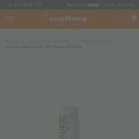
+30 211 4010 715
0
Αρχική
|
Προσωπική Φροντίδα
|
Κρέμες Σώματος
|
Λοσιόν σώματος με CBD (Κανναβιδιόλη)