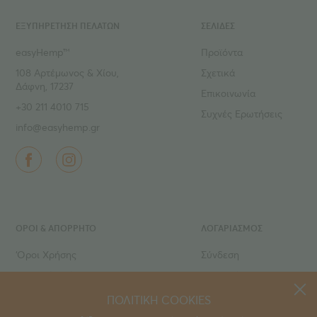
ΕΞΥΠΗΡΕΤΗΣΗ ΠΕΛΑΤΩΝ
ΣΕΛΙΔΕΣ
easyHemp™
Προϊόντα
108 Αρτέμωνος & Χίου,
Σχετικά
Δάφνη, 17237
Επικοινωνία
+30 211 4010 715
Συχνές Ερωτήσεις
info@easyhemp.gr
ΌΡΟΙ & ΑΠΟΡΡΗΤΟ
ΛΟΓΑΡΙΑΣΜΟΣ
‘Οροι Χρήσης
Σύνδεση
Ιδιωτικό Απόρρητο
Εγγραφή
Τρόποι πληρωμής
Ο Λογαριασμός μου
ΠΟΛΙΤΙΚΗ COOKIES
Τρόποι αποστολής
Τα Αγαπημένα μου