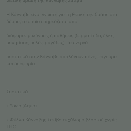
Θετική δράση της Κάνναβης Σατίβα
Η Κάνναβη είναι γνωστή για τη θετική της δράση στο
δέρμα, το οποίο επηρεάζεται από
διάφορες μολύνσεις ή παθήσεις (δερματίτιδα, έλκη,
μυκητίαση, ουλές, ραγάδες). Τα ενεργά
συστατικά στην Κάνναβη απαλύνουν πόνο, φαγούρα
και δυσφορία.
Συστατικά
• Ύδωρ (Aqua)
• Φύλλα Κάνναβης Σατίβα εκχύλισμα βλαστού χωρίς
THC