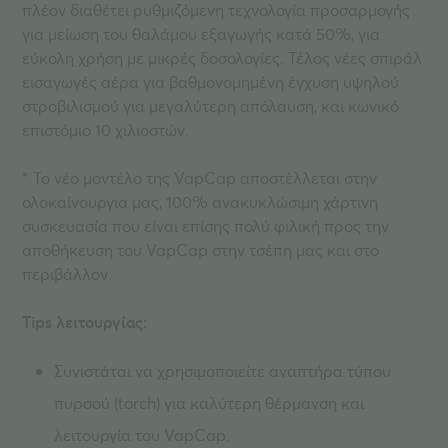
πλέον διαθέτει ρυθμιζόμενη τεχνολογία προσαρμογής
για μείωση του θαλάμου εξαγωγής κατά 50%, για
εύκολη χρήση με μικρές δοσολογίες. Τέλος νέες σπιράλ
εισαγωγές αέρα για βαθμονομημένη έγχυση υψηλού
στροβιλισμού για μεγαλύτερη απόλαυση, και κωνικό
επιστόμιο 10 χιλιοστών.
* Το νέο μοντέλο της VapCap αποστέλλεται στην
ολοκαίνουργια μας, 100% ανακυκλώσιμη χάρτινη
συσκευασία που είναι επίσης πολύ φιλική προς την
αποθήκευση του VapCap στην τσέπη μας και στο
περιβάλλον.
Tips λειτουργίας:
Συνιστάται να χρησιμοποιείτε αναπτήρα τύπου
πυρσού (torch) για καλύτερη θέρμανση και
λειτουργία του VapCap.