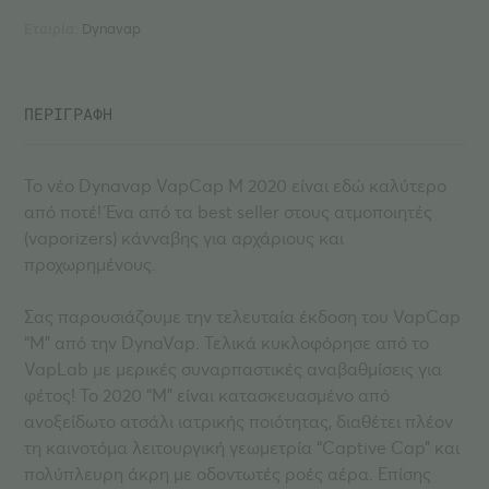
Εταιρία:
Dynavap
ΠΕΡΙΓΡΑΦΗ
Το νέο Dynavap VapCap M 2020 είναι εδώ καλύτερο
από ποτέ! Ένα από τα best seller στους ατμοποιητές
(vaporizers) κάνναβης για αρχάριους και
προχωρημένους.
Σας παρουσιάζουμε την τελευταία έκδοση του VapCap
“M” από την DynaVap. Τελικά κυκλοφόρησε από το
VapLab με μερικές συναρπαστικές αναβαθμίσεις για
φέτος! Το 2020 “M” είναι κατασκευασμένο από
ανοξείδωτο ατσάλι ιατρικής ποιότητας, διαθέτει πλέον
τη καινοτόμα λειτουργική γεωμετρία “Captive Cap” και
πολύπλευρη άκρη με οδοντωτές ροές αέρα. Επίσης