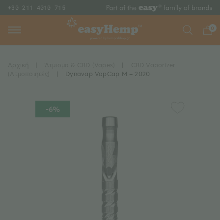
+30 211 4010 715
0
Αρχική
|
Άτμισμα & CBD (Vapes)
|
CBD Vaporizer
(Ατμοποιητές)
|
Dynavap VapCap M – 2020
-6%