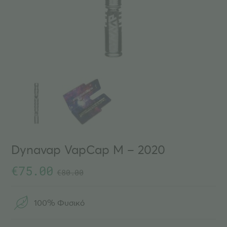
Dynavap VapCap M – 2020
€
75.00
€
80.00
100% Φυσικό