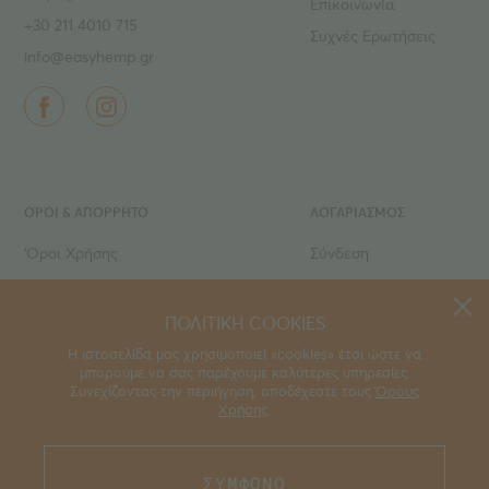
Επικοινωνία
+30 211 4010 715
Συχνές Ερωτήσεις
info@easyhemp.gr
ΌΡΟΙ & ΑΠΟΡΡΗΤΟ
ΛΟΓΑΡΙΑΣΜΟΣ
‘Οροι Χρήσης
Σύνδεση
Ιδιωτικό Απόρρητο
Εγγραφή
Τρόποι πληρωμής
Ο Λογαριασμός μου
ΠΟΛΙΤΙΚΗ COOKIES
Τρόποι αποστολής
Τα Αγαπημένα μου
Η ιστοσελίδα μας χρησιμοποιεί «cookies» έτσι ώστε να
μπορούμε να σας παρέχουμε καλύτερες υπηρεσίες.
Οι Παραγγελίες μου
Συνεχίζοντας την περιήγηση, αποδέχεστε τους
Όρους
Χρήσης
.
,
part of the easy® family of brands
. Please
ΣΥΜΦΩΝΩ