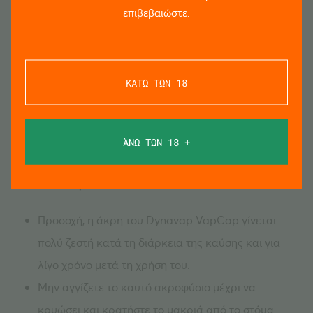
επιβεβαιώστε.
χρησιμοποιώντας τη θύρα ρύθμισης αέρα / ατμού.
Ανάλογα με την προσωπική σας προτίμηση και την
πηγή θερμότητας, μπορείτε να θερμάνετε για 1-2
δευτερόλεπτα επιπλέον για έξτρα καβουρδισμένη
ΚΑΤΩ ΤΩΝ 18
γεύση.
ΜΗΝ ΕΦΑΡΜΟΖΕΤΕ ΘΕΡΜΟΤΗΤΑ ΓΙΑ ΠΕΡΙΣΣΟΤΕΡΑ
ΆΝΩ ΤΩΝ 18 +
ΑΠΟ 3 ΔΕΥΤΕΡΑ ΜΕΤΑ ΑΦΟΤΟΥ ΑΚΟΥΣΕΤΕ ΤΟ ΚΛΙΚ!
Η υπερθέρμανση θα προκαλέσει μόνιμη ζημιά στο
VAPCAP σας!
Προσοχή, η άκρη του Dynavap VapCap γίνεται
πολύ ζεστή κατά τη διάρκεια της καύσης και για
λίγο χρόνο μετά τη χρήση του.
Μην αγγίζετε το καυτό ακροφύσιο μέχρι να
κρυώσει και κρατήστε το μακριά από το στόμα