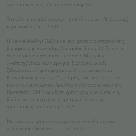
υγειοπροστατευτικό και πιστοποιημένο.
Το κάθε μπουκάλι περιέχει 10ml ελαίου με 3% (300mg)
περιεκτικότητα σε CBD.
Η Κανναβιδιόλη (CBD) είναι ένα φυσικό συστατικό της
βιομηχανικής καννάβης (Cannabis Sativa L). Τα φυτά
από τα οποία εξάγονται τα έλαια CBD έχουν
αναπτυχθεί και καλλιεργηθεί βιολογικά χωρίς
ζιζανιοκτόνα ή φυτοφάρμακα. Η περιεκτικότητα
Κανναβιδιόλης στο προϊόν παράγεται αποκλειστικά σε
πιστοποιημένο εργαστήριο Καλής Παρασκευαστικής
Πρακτικής (GMP) χωρίς τη χρήση χημικών ουσιών ή
διαλυτών και περνά από τρίπτυχο έλεγχο
για
ακαθαρσίες και βαρέα μέταλλα.
Με αυτό τον τρόπο επιτυγχάνεται ένα εξαιρετικά
υψηλό επίπεδο καθαρότητας του CBD.