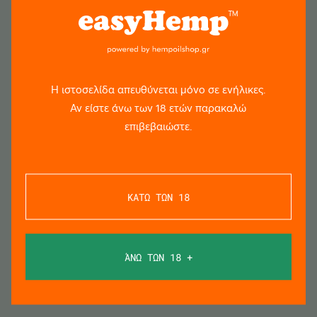
ώστε να γεμίσει έλαιο ο σταγονομετρητής και
ρίξτε τον
επιθυμητό αριθμό σταγόνων κάτω από την γλώσσα σας.
Επιτρέψτε στο έλαιο να απορροφηθεί στον οργανισμό
σας έχοντας το στο στόμα σας για 60-90
δευτερόλεπτα πριν καταπιείτε.
Η ιστοσελίδα απευθύνεται μόνο σε ενήλικες.
Όταν καταναλώνετε το έλαιο CBD υπογλώσσια αυτό
απορροφάται στις βλεννογόνους μεμβράνες και
Αν είστε άνω των 18 ετών παρακαλώ
στέλνεται μέσω της αιματικής κυκλοφορίας απ’ ευθείας
επιβεβαιώστε.
στον εγκέφαλο όπου και δρα.
Βήμα 3: Επαναλάβετε κατά περίπτωση κατά τη
διάρκεια της ημέρας.
ΚΑΤΩ ΤΩΝ 18
Aντενδείξεις:
Το προϊόν δεν πρέπει να χρησιμοποιείται:
ΆΝΩ ΤΩΝ 18 +
• από άτομα που είναι αλλεργικά σε οποιοδήποτε από
τα συστατικά του