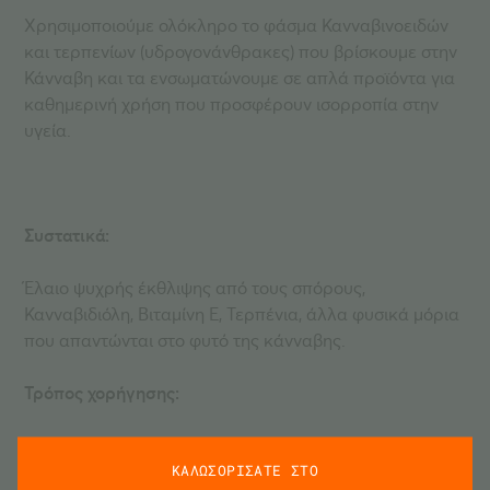
Χρησιμοποιούμε ολόκληρο το φάσμα Κανναβινοειδών
και τερπενίων (υδρογονάνθρακες) που βρίσκουμε στην
Κάνναβη και τα ενσωματώνουμε σε απλά προϊόντα για
καθημερινή χρήση που προσφέρουν ισορροπία στην
υγεία.
Συστατικά:
Έλαιο ψυχρής έκθλιψης από τους σπόρους,
Κανναβιδιόλη, Βιταμίνη Ε, Τερπένια, άλλα φυσικά μόρια
που απαντώνται στο φυτό της κάνναβης.
Τρόπος χορήγησης:
Βήμα 1: Ανακινήστε καλά πριν τη χρήση.
ΚΑΛΩΣΟΡΙΣΑΤΕ ΣΤΟ
Βήμα 2: Πιέστε το ελαστικό μέρος του σταγονόμετρου,