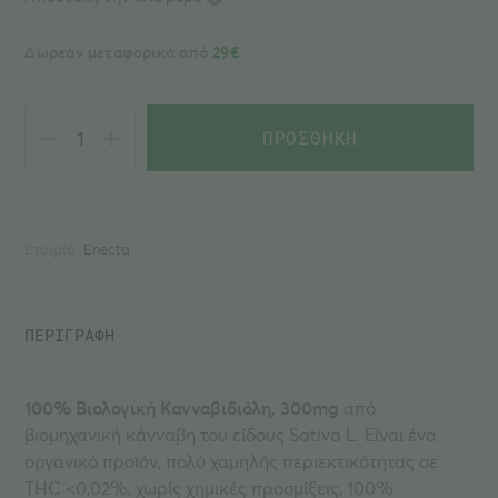
Δωρεάν μεταφορικά από
29€
Enecta
3%
ΠΡΟΣΘΗΚΗ
Έλαιο
Κάνναβης
-
300mg
ποσότητα
Εταιρία:
Enecta
ΠΕΡΙΓΡΑΦΗ
100% Βιολογική Κανναβιδιόλη, 3
00mg
από
βιομηχανική κάνναβη του είδους Sativa L. Είναι ένα
οργανικό προϊόν, πολύ χαμηλής περιεκτικότητας σε
THC <0,02%, χωρίς χημικές προσμίξεις, 100%