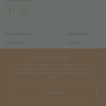
info@easyhemp.gr
ΌΡΟΙ & ΑΠΟΡΡΗΤΟ
ΛΟΓΑΡΙΑΣΜΟΣ
‘Οροι Χρήσης
Σύνδεση
Ιδιωτικό Απόρρητο
Εγγραφή
Τρόποι πληρωμής
Ο Λογαριασμός μου
ΠΟΛΙΤΙΚΗ COOKIES
Τρόποι αποστολής
Τα Αγαπημένα μου
Η ιστοσελίδα μας χρησιμοποιεί «cookies» έτσι ώστε να
μπορούμε να σας παρέχουμε καλύτερες υπηρεσίες.
Οι Παραγγελίες μου
Συνεχίζοντας την περιήγηση, αποδέχεστε τους
Όρους
Χρήσης
.
,
part of the easy® family of brands
. Please
ΣΥΜΦΩΝΩ
visit
easyHistory
for more information.
©2026 All rights reserved.