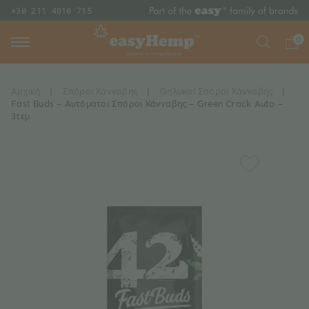
+30 211 4010 715
0
Αρχική
|
Σπόροι Κάνναβης
|
Θηλυκοί Σπόροι Κάνναβης
|
Fast Buds – Αυτόματοι Σπόροι Κάνναβης – Green Crack Auto –
3τεμ