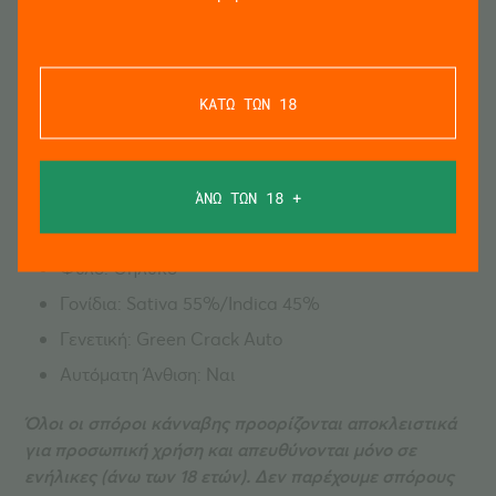
EU Εξωτερική Απόδοση: 50 – 200 gr/φυτό
US Εξωτερική Απόδοση: 2 – 7 oz/φυτό
Μέγεθος: L
ΚΑΤΩ ΤΩΝ 18
Ύψος: 60 – 90 cm
Ύψος US: 24 – 35 ίντσες
Άνθιση: 9 – 10 εβδομάδες
ΆΝΩ ΤΩΝ 18 +
Χώρος: Εσωτερικός/Εξωτερικός
Φύλο: Θηλυκό
Γονίδια: Sativa 55%/Indica 45%
Γενετική: Green Crack Auto
Αυτόματη Άνθιση: Ναι
Όλοι οι σπόροι κάνναβης προορίζονται αποκλειστικά
για προσωπική χρήση και απευθύνονται μόνο σε
ενήλικες (άνω των 18 ετών). Δεν παρέχουμε σπόρους