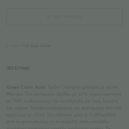
ΕΞΑΝΤΛΗΜΕΝΟ
Εταιρία:
Fast Buds Seeds
ΠΕΡΙΓΡΑΦΗ
Green Crack Auto,
Turbo Charged εμπειρία με γεύση
Μάνγκο.
Ένα αυτόματο υβρίδιο με 20% περιεκτικότητα
σε THC, καθιστώντας την κατάλληλη για τους λάτρεις
της ισχύος. Εύκολη καλλιέργεια και συντήρηση από την
αρχή έως το τέλος. Χρειάζονται μόνο 8-9 εβδομάδες
από τη φύτευση έως τη συγκομιδή, όπου αποδίδει
τεράστιες ποσότητες υψηλής ποιότητας ανθού. Τα