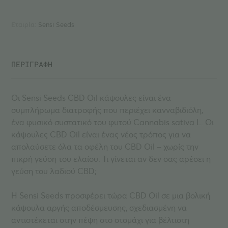
Εταιρία:
Sensi Seeds
ΠΕΡΙΓΡΑΦΗ
Οι Sensi Seeds CBD Oil κάψουλες είναι ένα
συμπλήρωμα διατροφής που περιέχει κανναβιδιόλη,
ένα φυσικό συστατικό του φυτού Cannabis sativa L. Οι
κάψουλες CBD Oil είναι ένας νέος τρόπος για να
απολαύσετε όλα τα οφέλη του CBD Oil – χωρίς την
πικρή γεύση του ελαίου. Τι γίνεται αν δεν σας αρέσει η
γεύση του λαδιού CBD;
Η Sensi Seeds προσφέρει τώρα CBD Oil σε μια βολική
κάψουλα αργής αποδέσμευσης, σχεδιασμένη να
αντιστέκεται στην πέψη στο στομάχι για βέλτιστη