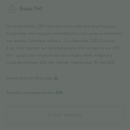
Χωρίς THC
Οι Sensi Seeds CBD Oil κάψουλες είναι ένα συμπλήρωμα
διατροφής που περιέχει κανναβιδιόλη, ένα φυσικό συστατικό
του φυτού Cannabis sativa L. Οι κάψουλες CBD Oil είναι
ένας νέος τρόπος για να απολαύσετε όλα τα οφέλη του CBD
Oil – χωρίς την πικρή γεύση του ελαίου. Κάθε κάψουλα
περιέχει περίπου 520 mg λαδιού, παρέχοντας 15 mg CBD.
Αποστολή την ίδια μέρα
?
Δωρεάν μεταφορικά από
29€
ΕΞΑΝΤΛΗΜΕΝΟ