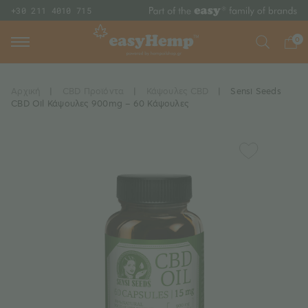
+30 211 4010 715
0
Αρχική
|
CBD Προϊόντα
|
Κάψουλες CBD
|
Sensi Seeds
CBD Oil Κάψουλες 900mg – 60 Κάψουλες