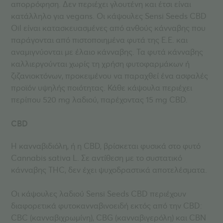
απορρόφηση. Δεν περιέχει γλουτένη και έτσι είναι
κατάλληλο για vegans. Οι κάψουλες Sensi Seeds CBD
Oil είναι κατασκευασμένες από ανθούς κάνναβης που
παράγονται από πιστοποιημένα φυτά της Ε.Ε. και
αναμιγνύονται με έλαιο κάνναβης. Τα φυτά κάνναβης
καλλιεργούνται χωρίς τη χρήση φυτοφαρμάκων ή
ζιζανιοκτόνων, προκειμένου να παραχθεί ένα ασφαλές
προϊόν υψηλής ποιότητας. Κάθε κάψουλα περιέχει
περίπου 520 mg λαδιού, παρέχοντας 15 mg CBD.
CBD
Η κανναβιδιόλη, ή η CBD, βρίσκεται φυσικά στο φυτό
Cannabis sativa L. Σε αντίθεση με το συστατικό
κάνναβης THC, δεν έχει ψυχοδραστικά αποτελέσματα.
Οι κάψουλες λαδιού Sensi Seeds CBD περιέχουν
διαφορετικά φυτοκανναβινοειδή εκτός από την CBD:
CBC (κανναβιχρωμίνη), CBG (κανναβιγερόλη) και CBN