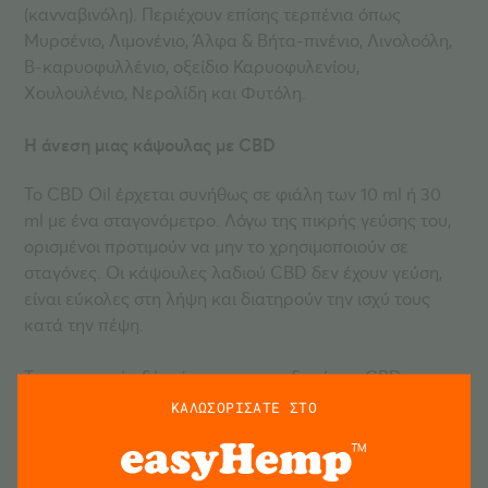
(κανναβινόλη). Περιέχουν επίσης τερπένια όπως
Μυρσένιο, Λιμονένιο, Άλφα & Βήτα-πινένιο, Λινολοόλη,
Β-καρυοφυλλένιο, οξείδιο Καρυοφυλενίου,
Χουλουλένιο, Νερολίδη και Φυτόλη.
Η άνεση μιας κάψουλας με CBD
Το CBD Oil έρχεται συνήθως σε φιάλη των 10 ml ή 30
ml με ένα σταγονόμετρο. Λόγω της πικρής γεύσης του,
ορισμένοι προτιμούν να μην το χρησιμοποιούν σε
σταγόνες. Οι κάψουλες λαδιού CBD δεν έχουν γεύση,
είναι εύκολες στη λήψη και διατηρούν την ισχύ τους
κατά την πέψη.
Το στομαχικό οξύ τείνει να αποικοδομή την CBD σε
ανενεργούς μεταβολίτες, καθιστώντας την λιγότερο
ΚΑΛΩΣΟΡΙΣΑΤΕ ΣΤΟ
αποτελεσματική όταν φτάσει στο σημέιο απορρόφησης
– στο λεπτό έντερο. Οι κάψουλες Sensi Seeds CBD Oil
είναι ανθεκτικές στο οξύ του στομάχου, πράγμα που