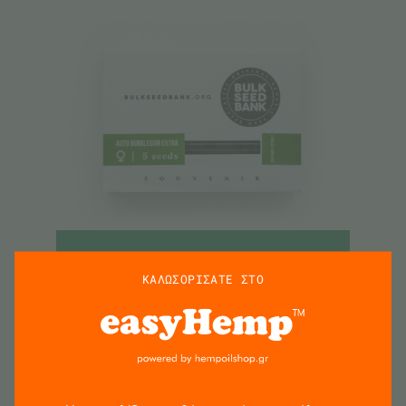
ΠΡΟΣΘΗΚΗ
ΚΑΛΩΣΟΡΙΣΑΤΕ ΣΤΟ
Bulk Seed Bank | Αυτόματοι Σπόροι Κάνναβης –
AUTO BUBBLEGUM EXTRA – 5τεμ
€
17.50