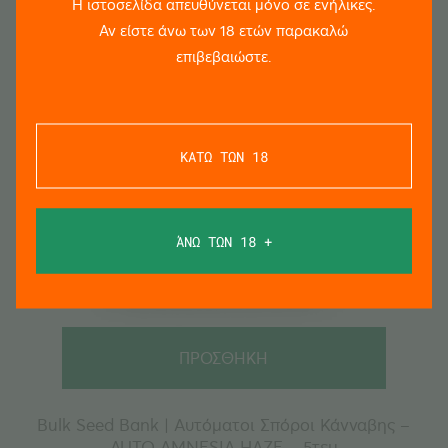
Η ιστοσελίδα απευθύνεται μόνο σε ενήλικες.
Αν είστε άνω των 18 ετών παρακαλώ
επιβεβαιώστε.
ΚΑΤΩ ΤΩΝ 18
ΆΝΩ ΤΩΝ 18 +
ΠΡΟΣΘΗΚΗ
Bulk Seed Bank | Αυτόματοι Σπόροι Κάνναβης –
AUTO AMNESIA HAZE – 5τεμ