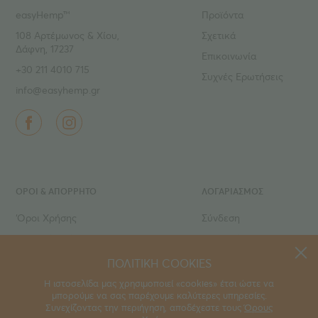
easyHemp™
Προϊόντα
108 Αρτέμωνος & Χίου,
Σχετικά
Δάφνη, 17237
Επικοινωνία
+30 211 4010 715
Συχνές Ερωτήσεις
info@easyhemp.gr
ΌΡΟΙ & ΑΠΟΡΡΗΤΟ
ΛΟΓΑΡΙΑΣΜΟΣ
‘Οροι Χρήσης
Σύνδεση
Ιδιωτικό Απόρρητο
Εγγραφή
Τρόποι πληρωμής
Ο Λογαριασμός μου
ΠΟΛΙΤΙΚΗ COOKIES
Τρόποι αποστολής
Τα Αγαπημένα μου
Η ιστοσελίδα μας χρησιμοποιεί «cookies» έτσι ώστε να
μπορούμε να σας παρέχουμε καλύτερες υπηρεσίες.
Οι Παραγγελίες μου
Συνεχίζοντας την περιήγηση, αποδέχεστε τους
Όρους