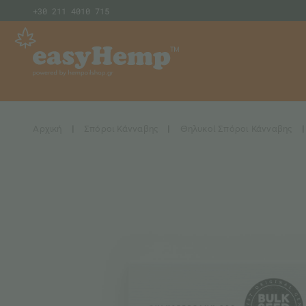
+30 211 4010 715
Αρχική
|
Σπόροι Κάνναβης
|
Θηλυκοί Σπόροι Κάνναβης
|