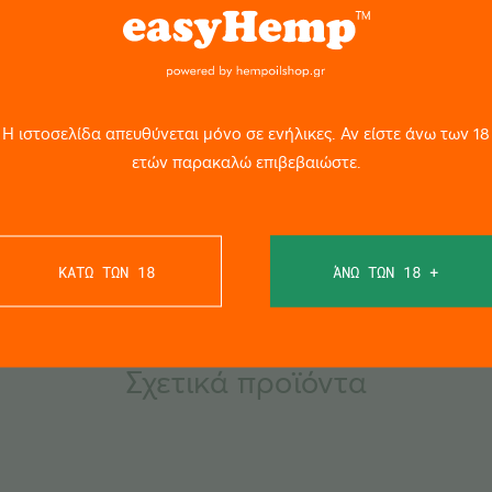
λικός χρόνος καλλιέργειας 9-10 εβδομάδες. Μπορεί να ανθίσε
πάνω από 10 ° C.
 18+
Η ιστοσελίδα απευθύνεται μόνο σε ενήλικες. Αν είστε άνω των 18
ετών παρακαλώ επιβεβαιώστε.
ΚΑΤΩ ΤΩΝ 18
ΆΝΩ ΤΩΝ 18 +
Σχετικά προϊόντα