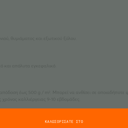
νιού, θυμιάματος και εξωτικού ξύλου.
κό
και απόλυτα
εγκεφαλικό
.
απόδοση έως 500 g / m². Μπορεί να ανθίσει σε οποιαδήποτε φ
 χρόνος καλλιέργειας 9-10 εβδομάδες.
ΚΑΛΩΣΟΡΙΣΑΤΕ ΣΤΟ
 απόδοση έως 40-100 g / φυτό. Μεσαίο προς μικρό φυτό με μ