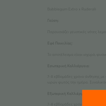
Bubblegum Extra x Ruderali
Γεύση:
Παρουσιάζει γευστικές νότες λεμο
Εφέ Ποικιλίας:
Το
α
π
οτέλεσ
μ
α
είναι
ισχυρό
,
φυσι
Εσωτερική Καλλιέργεια:
7-8 εβδομάδες χρόνο άνθησης με 
ωρών φωτός την ημέρα. Συνολικός
Εξωτερική Καλλιέργεια:
7-8 εβδομάδες χρόνος άνθησης με