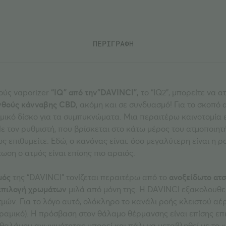
ΠΕΡΙΓΡΑΦΗ
λούς vaporizer
“IQ” από την”DAVINCI”,
το “IQ2”, μπορείτε να α
νθούς κάνναβης CBD,
ακόμη και σε συνδυασμό! Για το σκοπό α
μικό δίσκο για τα συμπυκνώματα. Μια περαιτέρω καινοτομία 
Με τον ρυθμιστή, που βρίσκεται στο κάτω μέρος του ατμοποιητή
 επιθυμείτε. Εδώ, ο κανόνας είναι: όσο μεγαλύτερη είναι η ρο
ωση ο ατμός είναι επίσης πιο αραιός.
μός
της “DAVINCI” τονίζεται περαιτέρω από το
ανοξείδωτο ατσ
επιλογή χρωμάτων
μιλά από μόνη της. Η DAVINCI εξακολουθεί 
ών. Για το λόγο αυτό, ολόκληρο το κανάλι ροής κλειστού αέρα
ραμικό). Η πρόσβαση στον θάλαμο θέρμανσης είναι επίσης επ
θαλάμου αγωγιμότητας μπορεί και πάλι να μεταβληθεί με το «