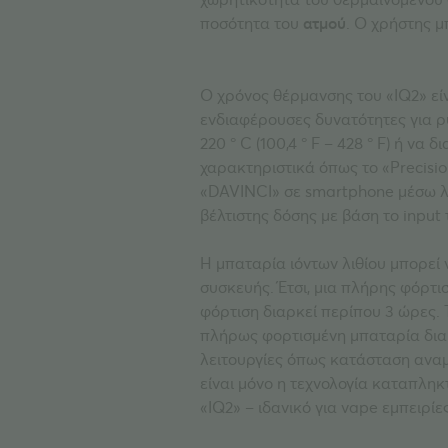
ποσότητα του
ατμού
. Ο χρήστης μ
Ο χρόνος θέρμανσης του «IQ2» εί
ενδιαφέρουσες δυνατότητες για ρ
220 ° C (100,4 ° F – 428 ° F) ή 
χαρακτηριστικά όπως το «Precisio
«DAVINCI» σε smartphone μέσω λε
βέλτιστης δόσης με βάση το input 
Η μπαταρία ιόντων λιθίου μπορεί 
συσκευής. Έτσι, μια πλήρης φόρτι
φόρτιση διαρκεί περίπου 3 ώρες. 
πλήρως φορτισμένη μπαταρία διαρκ
λειτουργίες όπως κατάσταση αναμ
είναι μόνο η τεχνολογία καταπληκ
«IQ2» – ιδανικό για vape εμπειρί