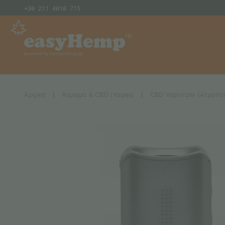
+30 211 4010 715
Αρχική
|
Άτμισμα & CBD (Vapes)
|
CBD Vaporizer (Ατμοποι