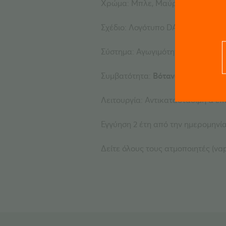
Χρώμα: Μπλε, Μαύρο, Ανθρακί, Ρ
Σχέδιο: Λογότυπο DAVINCI
Σύστημα: Αγωγιμότητα, γυάλινος
Συμβατότητα:
Βότανα, Έλαια, Κερ
Λειτουργία: Αντικαταστάσιμη & ε
Εγγύηση 2 έτη από την ημερομηνί
Δείτε όλους τους ατμοποιητές (va