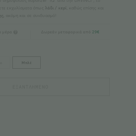
υ δημοφιλούς vaporizer “IQ” από την”DAVINCI”, το
ίσετε εκχυλίσματα όπως
λάδι / κερί
, καθώς επίσης και
ς,
ακόμη και σε συνδυασμό!
α μέρα
Δωρεάν μεταφορικά από
29€
?
ο
Μπλέ
ΕΞΑΝΤΛΗΜΕΝΟ
ΠΡΟΣΘΗΚΗ