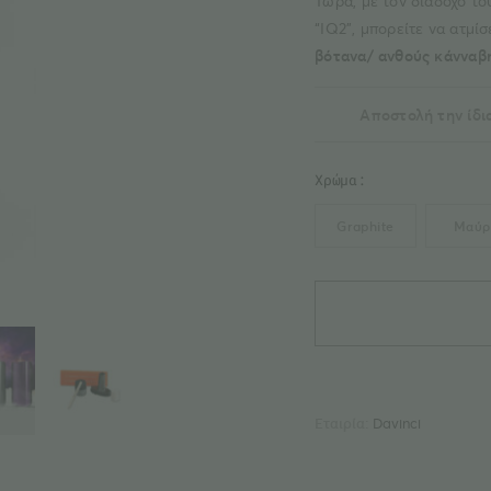
Τώρα, με τον διάδοχο το
“IQ2”, μπορείτε να ατμ
βότανα/ ανθούς κάνναβη
Αποστολή την ίδι
Χρώμα:
Graphite
Μαύρ
DaVinci
IQ2
Vaporizer
Ατμοποιητής
ποσότητα
Εταιρία:
Davinci