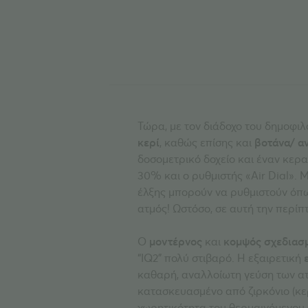
Τώρα, με τον διάδοχο του δημοφι
κερί
, καθώς επίσης και
βοτάνα/ α
δοσομετρικό δοχείο και έναν κερα
30% και ο ρυθμιστής «Air Dial». 
έλξης μπορούν να ρυθμιστούν όπως
ατμός! Ωστόσο, σε αυτή την περίπτ
Ο
μοντέρνος
και
κομψός
σχεδιασ
“IQ2” πολύ στιβαρό. Η εξαιρετική
καθαρή, αναλλοίωτη γεύση των ατμ
κατασκευασμένο από ζιρκόνιο (κε
χωρητικότητα του θερμαινόμενου 