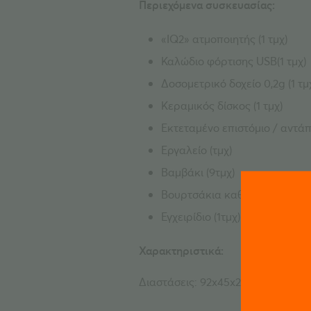
Περιεχόμενα συσκευασίας:
«IQ2» ατμοποιητής (1 τμχ)
Καλώδιο φόρτισης USB(1 τμχ)
Δοσομετρικό δοχείο 0,2g (1 τμ
Κεραμικός δίσκος (1 τμχ)
Εκτεταμένο επιστόμιο / αντά
Εργαλείο (τμχ)
Βαμβάκι (9τμχ)
Βουρτσάκια καθαρισμού (3 τμ
Εγχειρίδιο (1τμχ)
Χαρακτηριστικά:
Διαστάσεις: 92x45x25mm