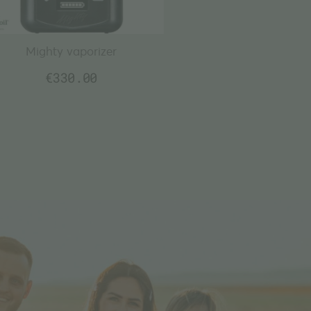
Mighty vaporizer
Marley Smoked Gl
Γυάλινη 
€
330.00
€
24.