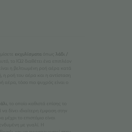
τμίσετε
εκχυλίσματα
όπως
λάδι /
υτό, το IQ2 διαθέτει ένα επιπλέον
είναι η βελτιωμένη ροή αέρα κατά
, η ροή του αέρα και η αντίσταση
ή αέρα, τόσο πιο ψυχρός είναι ο
άλι
, το οποίο καθιστά επίσης το
να δίνει ιδιαίτερη έμφαση στην
 μέχρι το επιστόμιο είναι
ενδυμένη με γυαλί. Η
Pearl» και να προσαρμοστεί στην