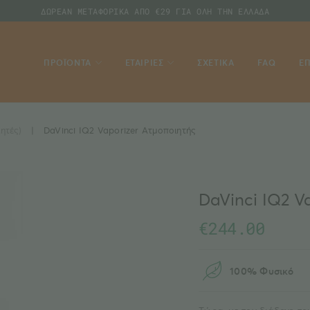
ΔΩΡΕΑΝ ΜΕΤΑΦΟΡΙΚΑ ΑΠΟ €29 ΓΙΑ ΟΛΗ ΤΗΝ ΕΛΛΑΔΑ
ΠΡΟΪΟΝΤΑ
ΕΤΑΙΡΙΕΣ
ΣΧΕΤΙΚΑ
FAQ
ΕΠ
ητές)
|
DaVinci IQ2 Vaporizer Ατμοποιητής
DaVinci IQ2 V
€
244.00
100% Φυσικό