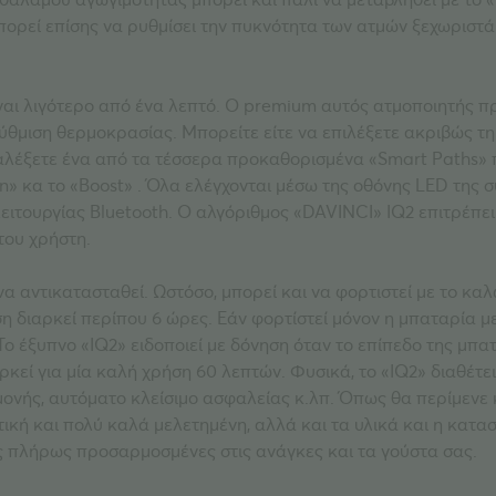
πορεί επίσης να ρυθμίσει την πυκνότητα των ατμών ξεχωριστά
ναι λιγότερο από ένα λεπτό. Ο premium αυτός ατμοποιητής π
ύθμιση θερμοκρασίας. Μπορείτε είτε να επιλέξετε ακριβώς τη
να διαλέξετε ένα από τα τέσσερα προκαθορισμένα «Smart Paths
n» κα το «Boost» . Όλα ελέγχονται μέσω της οθόνης LED της 
ιτουργίας Bluetooth. Ο αλγόριθμος «DAVINCI» IQ2 επιτρέπει 
του χρήστη.
να αντικατασταθεί. Ωστόσο, μπορεί και να φορτιστεί με τo κα
ση διαρκεί περίπου 6 ώρες. Εάν φορτίστεί μόνον η μπαταρία μ
Το έξυπνο «IQ2» ειδοποιεί με δόνηση όταν το επίπεδο της μπα
εί για μία καλή χρήση 60 λεπτών. Φυσικά, το «IQ2» διαθέτει
ονής, αυτόματο κλείσιμο ασφαλείας κ.λπ. Όπως θα περίμενε 
τική και πολύ καλά μελετημένη, αλλά και τα υλικά και η κατ
ες πλήρως προσαρμοσμένες στις ανάγκες και τα γούστα σας.