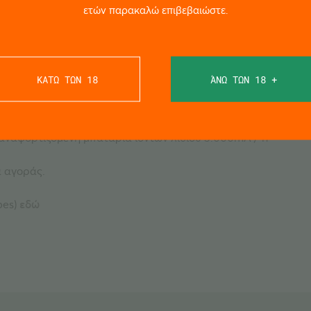
όζ
ετών παρακαλώ επιβεβαιώστε.
 θάλαμος θέρμανσης
ΚΑΤΩ ΤΩΝ 18
ΆΝΩ ΤΩΝ 18 +
ιά
παναφορτιζόμενη μπαταρία ιόντων λιθίου 3.000mA / h
α αγοράς.
pes)
εδώ