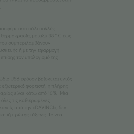
.
ροσφέρει και πάλι πολλές
 θερμοκρασία, μεταξύ 38 ° C έως
» που συμπεριλαμβάνουν
συσκευής ή με την εφαρμογή
επίσης τον υπολογισμό της
λώδιο USB εφόσον βρίσκεται εντός
ε εξωτερικό φορτιστή, η πλήρης
ταρίας είναι κάτω από 10%. Μια
 όλες τις καθιερωμένες
κανείς από την «DAVINCI», δεν
ασκευή πρώτης τάξεως. Το νέο