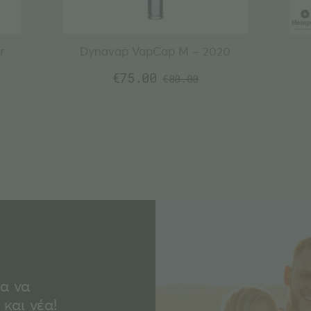
r
Dynavap VapCap M – 2020
€
75.00
€
80.00
ια να
και νέα!